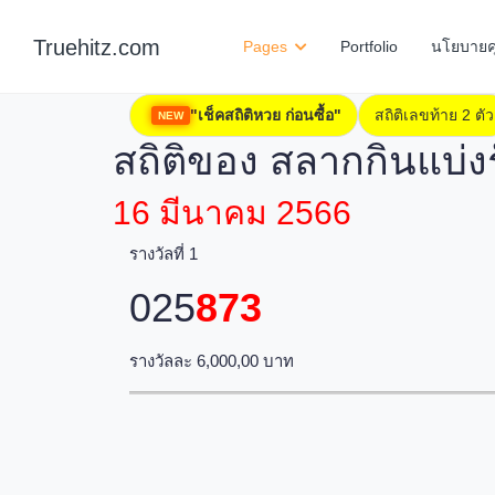
Truehitz.com
Pages
Portfolio
นโยบายคุก
"เช็คสถิติหวย ก่อนซื้อ"
สถิติเลขท้าย 2 ตัว
NEW
สถิติของ สลากกินแบ่งร
16 มีนาคม 2566
รางวัลที่ 1
025
873
รางวัลละ 6,000,00 บาท