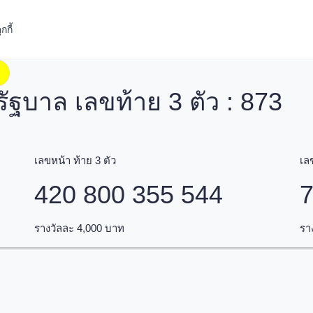
กี้
ัฐบาล เลขท้าย 3 ตัว : 873
เลขหน้า ท้าย 3 ตัว
เล
420 800 355 544
รางวัลละ 4,000 บาท
รา