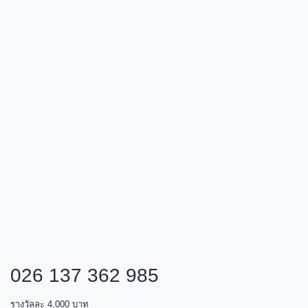
026 137 362 985
รางวัลละ 4,000 บาท