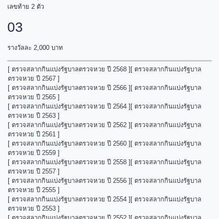
เลขท้าย 2 ตัว
03
รางวัลละ 2,000 บาท
[
ตรวจสลากกินแบ่งรัฐบาลตรวจหวย ปี 2568
][
ตรวจสลากกินแบ่งรัฐบาล
ตรวจหวย ปี 2567
]
[
ตรวจสลากกินแบ่งรัฐบาลตรวจหวย ปี 2566
][
ตรวจสลากกินแบ่งรัฐบาล
ตรวจหวย ปี 2565
]
[
ตรวจสลากกินแบ่งรัฐบาลตรวจหวย ปี 2564
][
ตรวจสลากกินแบ่งรัฐบาล
ตรวจหวย ปี 2563
]
[
ตรวจสลากกินแบ่งรัฐบาลตรวจหวย ปี 2562
][
ตรวจสลากกินแบ่งรัฐบาล
ตรวจหวย ปี 2561
]
[
ตรวจสลากกินแบ่งรัฐบาลตรวจหวย ปี 2560
][
ตรวจสลากกินแบ่งรัฐบาล
ตรวจหวย ปี 2559
]
[
ตรวจสลากกินแบ่งรัฐบาลตรวจหวย ปี 2558
][
ตรวจสลากกินแบ่งรัฐบาล
ตรวจหวย ปี 2557
]
[
ตรวจสลากกินแบ่งรัฐบาลตรวจหวย ปี 2556
][
ตรวจสลากกินแบ่งรัฐบาล
ตรวจหวย ปี 2555
]
[
ตรวจสลากกินแบ่งรัฐบาลตรวจหวย ปี 2554
][
ตรวจสลากกินแบ่งรัฐบาล
ตรวจหวย ปี 2553
]
[
ตรวจสลากกินแบ่งรัฐบาลตรวจหวย ปี 2552
][
ตรวจสลากกินแบ่งรัฐบาล