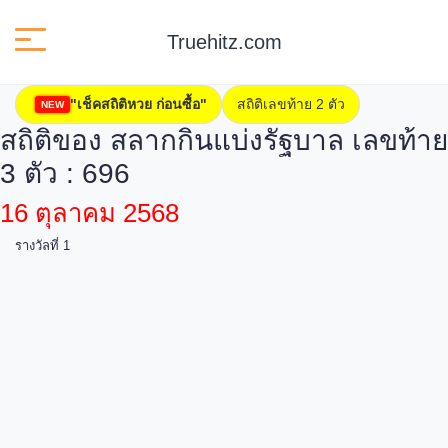
Truehitz.com
"เช็คสถิติหวย ก่อนซื้อ"
สถิติเลขท้าย 2 ตัว
NEW
สถิติของ สลากกินแบ่งรัฐบาล เลขท้าย
3 ตัว : 696
16 ตุลาคม 2568
รางวัลที่ 1