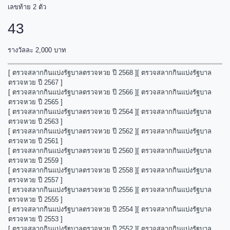
เลขท้าย 2 ตัว
43
รางวัลละ 2,000 บาท
[
ตรวจสลากกินแบ่งรัฐบาลตรวจหวย ปี 2568
][
ตรวจสลากกินแบ่งรัฐบาล
ตรวจหวย ปี 2567
]
[
ตรวจสลากกินแบ่งรัฐบาลตรวจหวย ปี 2566
][
ตรวจสลากกินแบ่งรัฐบาล
ตรวจหวย ปี 2565
]
[
ตรวจสลากกินแบ่งรัฐบาลตรวจหวย ปี 2564
][
ตรวจสลากกินแบ่งรัฐบาล
ตรวจหวย ปี 2563
]
[
ตรวจสลากกินแบ่งรัฐบาลตรวจหวย ปี 2562
][
ตรวจสลากกินแบ่งรัฐบาล
ตรวจหวย ปี 2561
]
[
ตรวจสลากกินแบ่งรัฐบาลตรวจหวย ปี 2560
][
ตรวจสลากกินแบ่งรัฐบาล
ตรวจหวย ปี 2559
]
[
ตรวจสลากกินแบ่งรัฐบาลตรวจหวย ปี 2558
][
ตรวจสลากกินแบ่งรัฐบาล
ตรวจหวย ปี 2557
]
[
ตรวจสลากกินแบ่งรัฐบาลตรวจหวย ปี 2556
][
ตรวจสลากกินแบ่งรัฐบาล
ตรวจหวย ปี 2555
]
[
ตรวจสลากกินแบ่งรัฐบาลตรวจหวย ปี 2554
][
ตรวจสลากกินแบ่งรัฐบาล
ตรวจหวย ปี 2553
]
[
ตรวจสลากกินแบ่งรัฐบาลตรวจหวย ปี 2552
][
ตรวจสลากกินแบ่งรัฐบาล