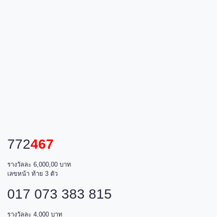
772
467
รางวัลละ 6,000,00 บาท
เลขหน้า ท้าย 3 ตัว
017 073 383 815
รางวัลละ 4,000 บาท