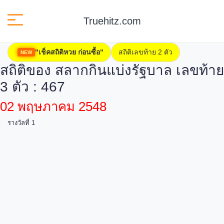
Truehitz.com
"เช็คสถิติหวย ก่อนซื้อ"
สถิติเลขท้าย 2 ตัว
NEW
สถิติของ สลากกินแบ่งรัฐบาล เลขท้าย
3 ตัว : 467
02 พฤษภาคม 2548
รางวัลที่ 1