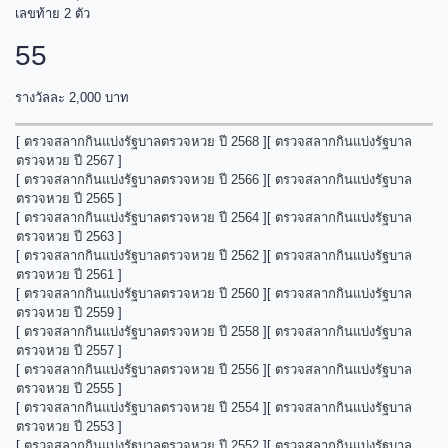
เลขท้าย 2 ตัว
55
รางวัลละ 2,000 บาท
[
ตรวจสลากกินแบ่งรัฐบาลตรวจหวย ปี 2568
][
ตรวจสลากกินแบ่งรัฐบาล
ตรวจหวย ปี 2567
]
[
ตรวจสลากกินแบ่งรัฐบาลตรวจหวย ปี 2566
][
ตรวจสลากกินแบ่งรัฐบาล
ตรวจหวย ปี 2565
]
[
ตรวจสลากกินแบ่งรัฐบาลตรวจหวย ปี 2564
][
ตรวจสลากกินแบ่งรัฐบาล
ตรวจหวย ปี 2563
]
[
ตรวจสลากกินแบ่งรัฐบาลตรวจหวย ปี 2562
][
ตรวจสลากกินแบ่งรัฐบาล
ตรวจหวย ปี 2561
]
[
ตรวจสลากกินแบ่งรัฐบาลตรวจหวย ปี 2560
][
ตรวจสลากกินแบ่งรัฐบาล
ตรวจหวย ปี 2559
]
[
ตรวจสลากกินแบ่งรัฐบาลตรวจหวย ปี 2558
][
ตรวจสลากกินแบ่งรัฐบาล
ตรวจหวย ปี 2557
]
[
ตรวจสลากกินแบ่งรัฐบาลตรวจหวย ปี 2556
][
ตรวจสลากกินแบ่งรัฐบาล
ตรวจหวย ปี 2555
]
[
ตรวจสลากกินแบ่งรัฐบาลตรวจหวย ปี 2554
][
ตรวจสลากกินแบ่งรัฐบาล
ตรวจหวย ปี 2553
]
[
ตรวจสลากกินแบ่งรัฐบาลตรวจหวย ปี 2552
][
ตรวจสลากกินแบ่งรัฐบาล