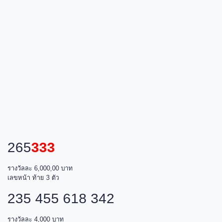
265
333
รางวัลละ 6,000,00 บาท
เลขหน้า ท้าย 3 ตัว
235 455 618 342
รางวัลละ 4,000 บาท