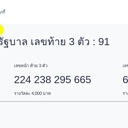
กี้
ัฐบาล เลขท้าย 3 ตัว : 91
เลขหน้า ท้าย 3 ตัว
เล
224 238 295 665
รางวัลละ 4,000 บาท
รา