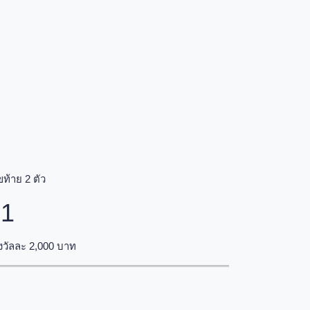
ขท้าย 2 ตัว
61
งวัลละ 2,000 บาท