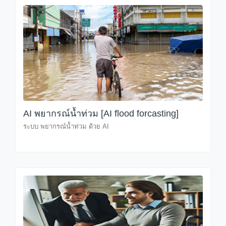
AI พยากรณ์น้ำท่วม [AI flood forcasting]
ระบบ พยากรณ์น้ำท่วม ด้วย AI