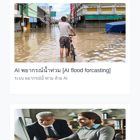
AI พยากรณ์น้ำท่วม [AI flood forcasting]
ระบบ พยากรณ์น้ำท่วม ด้วย AI