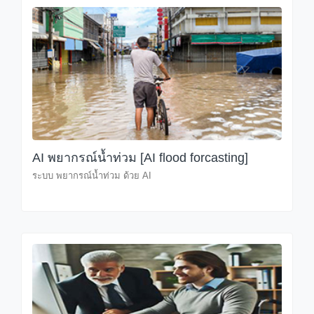
AI พยากรณ์น้ำท่วม [AI flood forcasting]
ระบบ พยากรณ์น้ำท่วม ด้วย AI