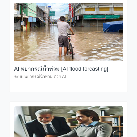
AI พยากรณ์น้ำท่วม [AI flood forcasting]
ระบบ พยากรณ์น้ำท่วม ด้วย AI